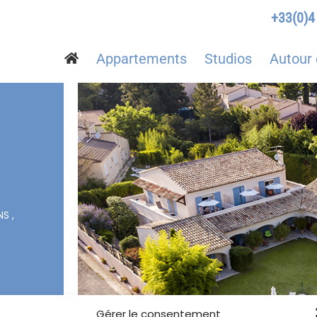
+33(0)4
Appartements
Studios
Autour 
S ,
Gérer le consentement