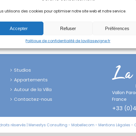
s utilisons des cookies pour optimiser notre site web et notre service.
Accepter
Refuser
Préférences
Politique de confidentialité de lavillasevigne.fr
Studios
Appartements
Autour de la Villa
Vallon Par
Contactez-nous
France
+33 (0)4
droits réservés |
Menestys Consulting
-
Mabellecom
-
Mentions Légales
-