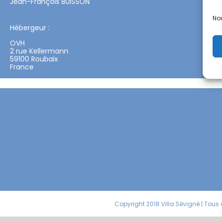
Jean-François BUISSON
Nou
Hébergeur :
OVH
2 rue Kellermann
59100 Roubaix
France
Copyright 2018 Villa Sévigné | Tous 