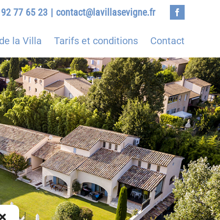
 92 77 65 23
|
contact@lavillasevigne.fr
Facebook
de la Villa
Tarifs et conditions
Contact