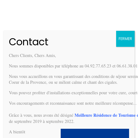
Passer
+33(0)4 92 77 65 23
|
contact@lavillasevigne.fr
au
Fa
contenu
Contact
FERMER
Chers Clients, Chers Amis,
Nous sommes disponibles par téléphone au 04.92.77.65.23 et 06.61.38.01.1
Nous vous accueillons en vous garantissant des conditions de séjour sereine
Coeur de la Provence, ou se mêlent calme et chant des cigales.
Vous pouvez profiter d'installations exceptionnelles pour votre cure, cour
Vos encouragements et reconnaissance sont notre meilleure récompense... m
Meilleure Résidence de Tourisme 
Grâce à vous, nous avons été désigné 
de septembre 2019 à septembre 2022.
A bientôt